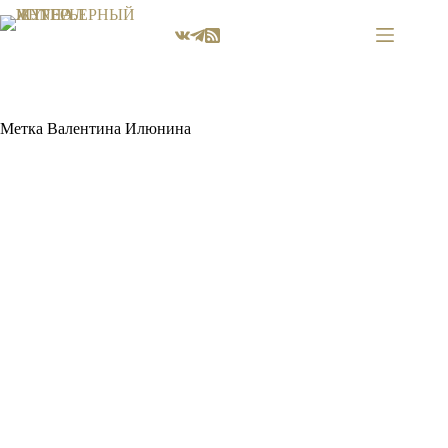
Перейти
к
сути
Метка
Валентина Илюнина