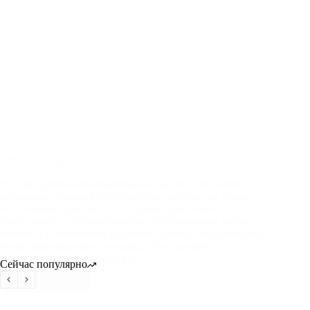
СИЯНИЕ ЧИСТОГО РАЗУМА.
В этом проекте минимализм мастерски сочетается с
роскошью, создавая пространства, которые не только
эстетически приятны, но и удобны для жизни.
Тщательный отбор материалов, продуманный выбор
мебели и гармоничная цветовая палитра объединились,
чтобы сформировать интерьер, Этот дизайн
ориентирован на простоту и…
Сейчас популярно
Читать далее
СИЯНИЕ
ЧИСТОГО