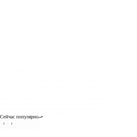
СОФТ МИНИМАЛИЗМ.
На первый план в этом проекте выставляются
актуальные тенденции, которые только начинают
формироваться в индивидуальном стиле. Одним из
ярких направлений можно назвать софт минимализм –
вариант минималистского исполнения интерьера,
изменивший наше представление о гармонии и
безмятежности. Интерьер этой квартиры создавался…
Сейчас популярно
Читать далее
СОФТ
МИНИМАЛИЗМ.