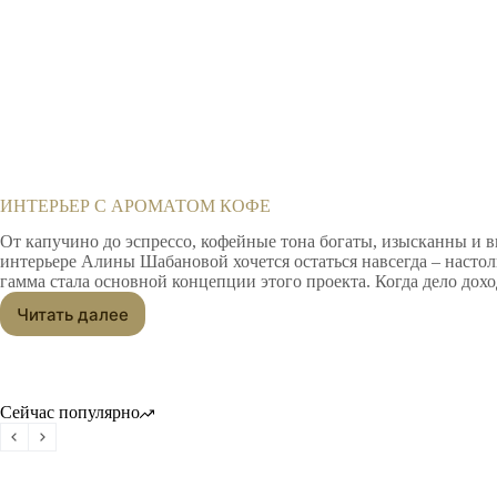
ИНТЕРЬЕР С АРОМАТОМ КОФЕ
От капучино до эспрессо, кофейные тона богаты, изысканны и
интерьере Алины Шабановой хочется остаться навсегда – насто
гамма стала основной концепции этого проекта. Когда дело дох
Читать далее
ИНТЕРЬЕР
С
АРОМАТОМ
КОФЕ
Сейчас популярно