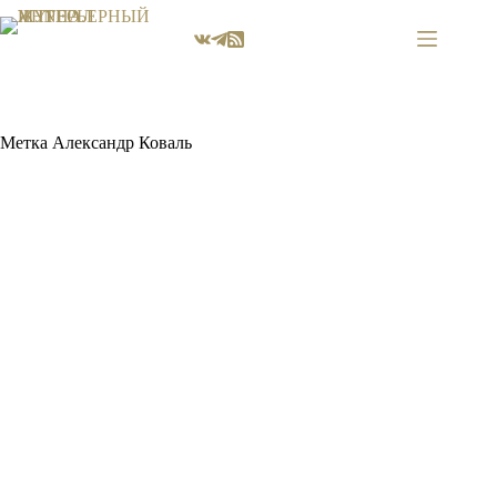
Перейти
к
сути
Метка
Александр Коваль