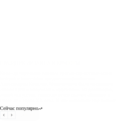
ПРАЗДНИК ДИЗАЙНА И КРАСОТЫ
Команда партнеров провела третью сериютворческих
вечеров с известным предметнымдизайнером
Александром Ковалем. Мероприятие было посвящено
Эйлин Грей и получилось эффектным. 65 дизайнеров,
людей искусства, украсили вечер своими образами в
стиле 20-х годов XX века. И это позволило еще больше
погрузиться в…
Сейчас популярно
Читать далее
ПРАЗДНИК
ДИЗАЙНА
И
КРАСОТЫ