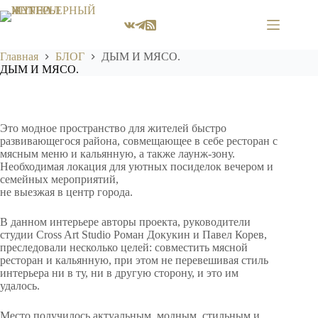
Перейти
к
сути
Главная
БЛОГ
ДЫМ И МЯСО.
ДЫМ И МЯСО.
Это модное пространство для жителей быстро
развивающегося района, совмещающее в себе ресторан с
мясным меню и кальянную, а также лаунж-зону.
Необходимая локация для уютных посиделок вечером и
семейных мероприятий,
не выезжая в центр города.
В данном интерьере авторы проекта, руководители
студии Cross Art Studio Роман Докукин и Павел Корев,
преследовали несколько целей: совместить мясной
ресторан и кальянную, при этом не перевешивая стиль
интерьера ни в ту, ни в другую сторону, и это им
удалось.
Место получилось актуальным, модным, стильным и